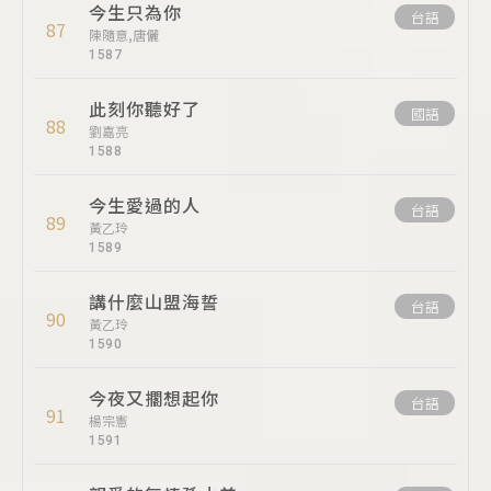
今生只為你
台語
87
陳隨意,唐儷
1587
此刻你聽好了
國語
88
劉嘉亮
1588
今生愛過的人
台語
89
黃乙玲
1589
講什麼山盟海誓
台語
90
黃乙玲
1590
今夜又擱想起你
台語
91
楊宗憲
1591