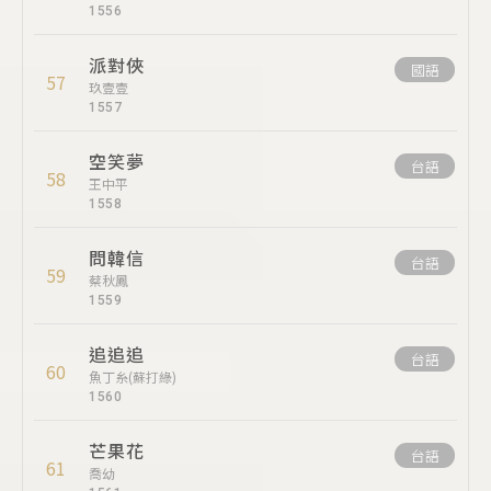
1556
派對俠
國語
57
玖壹壹
1557
空笑夢
台語
58
王中平
1558
問韓信
台語
59
蔡秋鳳
1559
追追追
台語
60
魚丁糸(蘇打綠)
1560
芒果花
台語
61
喬幼