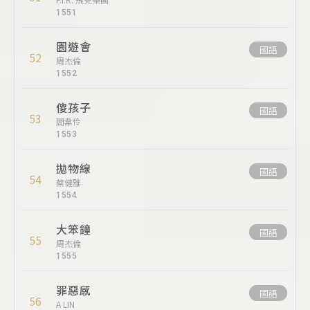
1551
園遊會
國語
52
周杰倫
1552
傻孩子
國語
53
閻韋伶
1553
拋物線
國語
54
蔡健雅
1554
大笨鐘
國語
55
周杰倫
1555
罪惡感
國語
56
A LIN