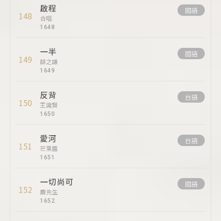
啟程
國語
148
合唱
1648
一半
國語
149
薛之謙
1649
反背
台語
150
王識賢
1650
愛河
台語
151
芒果醬
1651
一切尚可
國語
152
麋先生
1652