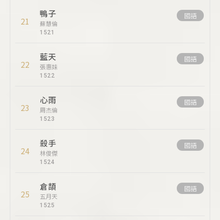
鴨子
國語
21
蘇慧倫
1521
藍天
國語
22
張惠妹
1522
心雨
國語
23
周杰倫
1523
殺手
國語
24
林俊傑
1524
倉頡
國語
25
五月天
1525