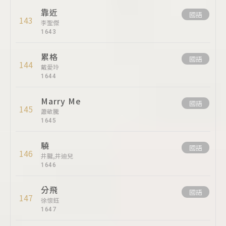
靠近
國語
143
李聖傑
1643
累格
國語
144
戴愛玲
1644
Marry Me
國語
145
蕭敬騰
1645
驍
國語
146
井朧,井迪兒
1646
分飛
國語
147
徐懷鈺
1647