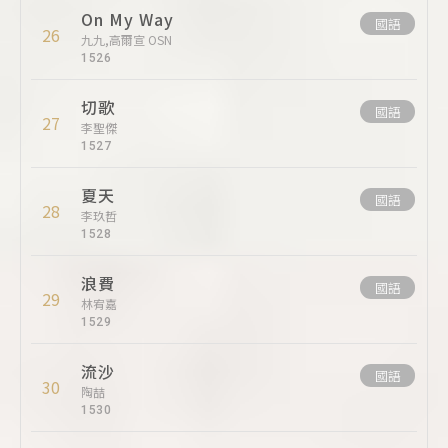
On My Way
國語
26
九九,高爾宣 OSN
1526
切歌
國語
27
李聖傑
1527
夏天
國語
28
李玖哲
1528
浪費
國語
29
林宥嘉
1529
流沙
國語
30
陶喆
1530