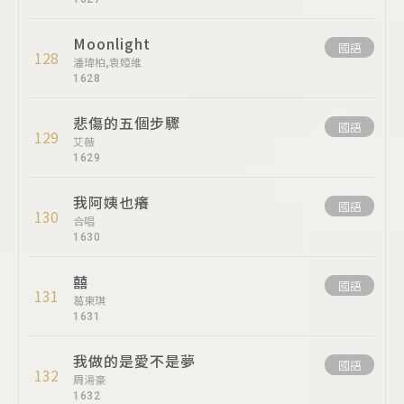
Moonlight
國語
128
潘瑋柏,袁婭維
1628
悲傷的五個步驟
國語
129
艾薇
1629
我阿姨也癢
國語
130
合唱
1630
囍
國語
131
葛東琪
1631
我做的是愛不是夢
國語
132
周湯豪
1632