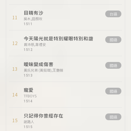
目睛有沙
台語
11
吳木,田顏玫
1511
今天陽光就是特別耀眼特別和諧
國語
12
曾沛慈,韋禮安
1512
曖昧變成傷害
國語
13
黃氏兄弟 (黃挺瑋),王艷薇
1513
寵愛
國語
14
TFBOYS
1514
只記得你曾經存在
國語
15
謎路人
1515