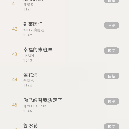
41
陳勢安
1541
雜某因仔
台語
42
WILLY 簡嘉彣
1542
幸福的末班車
國語
43
TRASH
1543
紫花海
國語
44
趙翊帆
1544
你已經替我決定了
國語
45
陳華 Hua Chen
1545
魯冰花
國語