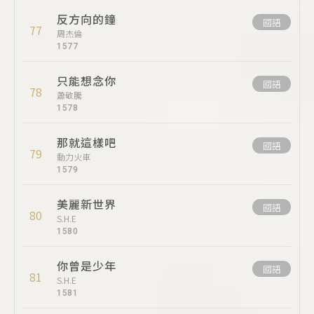
反方向的鐘
國語
77
周杰倫
1577
只能想念你
國語
78
蕭敬騰
1578
那就這樣吧
國語
79
動力火車
1579
美麗新世界
國語
80
S.H.E
1580
你曾是少年
國語
81
S.H.E
1581