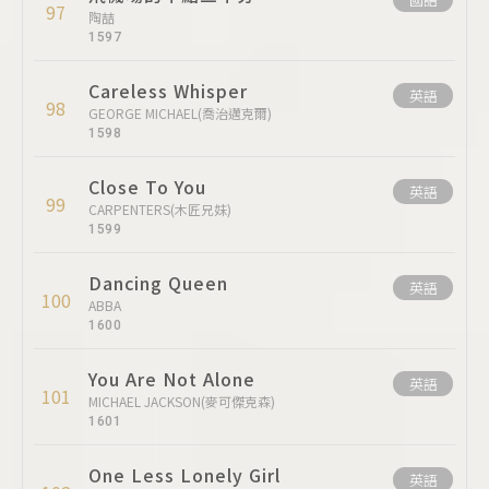
97
陶喆
1597
Careless Whisper
英語
98
GEORGE MICHAEL(喬治邁克爾)
1598
Close To You
英語
99
CARPENTERS(木匠兄妹)
1599
Dancing Queen
英語
100
ABBA
1600
You Are Not Alone
英語
101
MICHAEL JACKSON(麥可傑克森)
1601
One Less Lonely Girl
英語