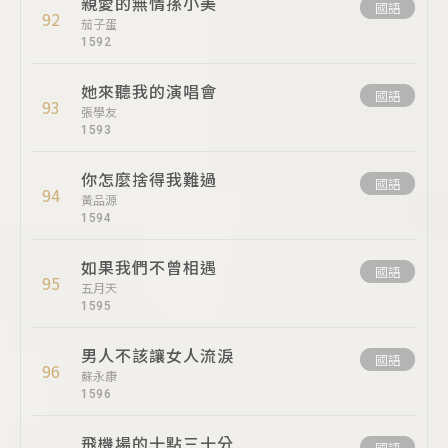
親愛的無情孫小美
國語
92
茄子蛋
1592
她來聽我的演唱會
國語
93
張學友
1593
你怎麼捨得我難過
國語
94
黃品源
1594
如果我們不曾相遇
國語
95
五月天
1595
男人不該讓女人流淚
國語
96
蘇永康
1596
飛機場的十點三十分
國語