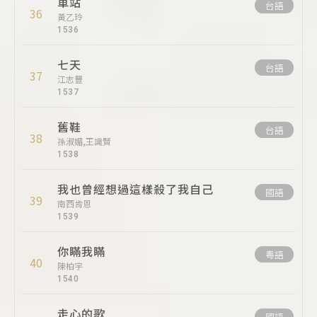
車站
台語
36
黃乙玲
1536
七天
台語
37
江志豐
1537
舊鞋
台語
38
孫淑媚,王識賢
1538
我也曾經想過這樣殺了我自己
國語
39
南西肯恩
1539
你瞞我瞞
粵語
40
陳柏宇
1540
走心的歌
國語