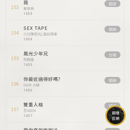
我
國語
153
蔡依林
1653
SEX TAPE
國語
154
OZI(陳奕凡),落日飛車
1654
風光少年兄
台語
155
阿跨面
1655
你最近過得好嗎?
國語
156
DIOR 大穎
1656
雙重人格
國語
157
王ADEN
銀櫃
1657
官網
愛你真的梅辦法