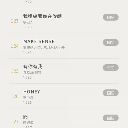
1622
我還繞著你在旋轉
國語
123
宇宙人
1623
MAKE SENSE
國語
124
婁峻碩SHOU,焦凡凡FANFAN
1624
有你有我
台語
125
春風,王識賢
1625
HONEY
國語
126
王心淩
1626
問
國語
127
陳淑樺
1627