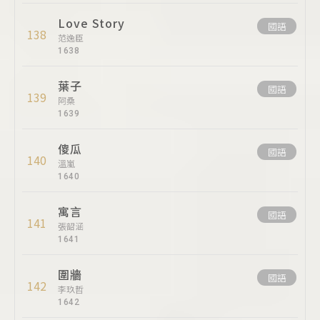
Love Story
國語
138
范逸臣
1638
葉子
國語
139
阿桑
1639
傻瓜
國語
140
溫嵐
1640
寓言
國語
141
張韶涵
1641
圍牆
國語
142
李玖哲
1642