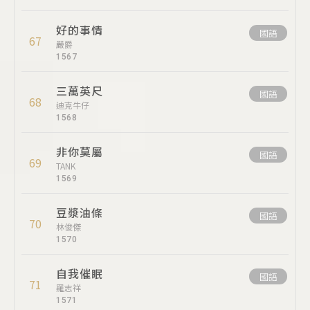
好的事情
國語
67
嚴爵
1567
三萬英尺
國語
68
迪克牛仔
1568
非你莫屬
國語
69
TANK
1569
豆漿油條
國語
70
林俊傑
1570
自我催眠
國語
71
羅志祥
1571