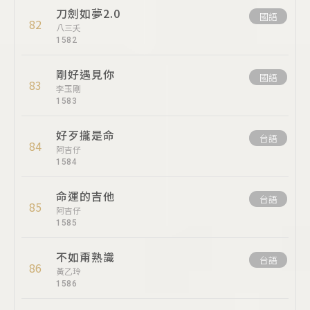
刀劍如夢2.0
國語
82
八三夭
1582
剛好遇見你
國語
83
李玉剛
1583
好歹攏是命
台語
84
阿吉仔
1584
命運的吉他
台語
85
阿吉仔
1585
不如甭熟識
台語
86
黃乙玲
1586