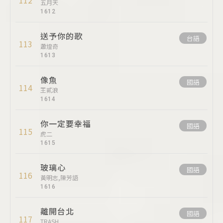
112
五月天
1612
送予你的歌
台語
113
蕭煌奇
1613
像魚
國語
114
王貳浪
1614
你一定要幸福
國語
115
虎二
1615
玻璃心
國語
116
黃明志,陳芳語
1616
離開台北
國語
117
TRASH