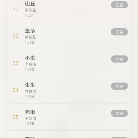
山丘
國語
31
李宗盛
1531
墜落
國語
32
蔡健雅
1532
不搭
國語
33
李榮浩
1533
生生
國語
34
林俊傑
1534
老街
國語
35
李榮浩
1535