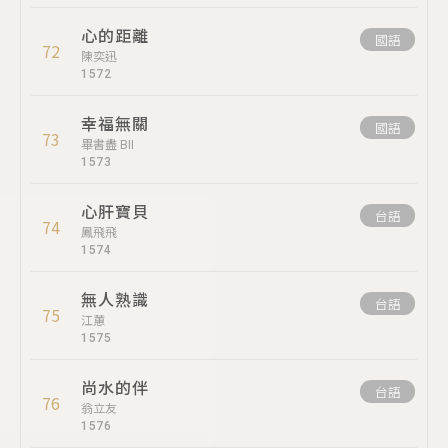
心的距離
國語
72
陳奕迅
1572
幸福無關
國語
73
畢書盡 BII
1573
心肝寶貝
台語
74
鳳飛飛
1574
無人熟識
台語
75
江蕙
1575
尚水的伴
台語
76
翁立友
1576