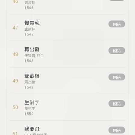
46
曾淑勤
1546
慢靈魂
國語
47
盧廣仲
1547
再出發
國語
48
任賢齊,阿牛
1548
雙截棍
國語
49
周杰倫
1549
生僻字
國語
50
陳柯宇
1550
我要飛
國語
51
F.I.R. 飛兒樂團