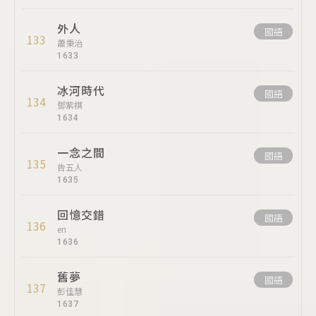
外人
國語
133
蕭秉治
1633
冰河時代
國語
134
鄧紫棋
1634
一念之間
國語
135
告五人
1635
回憶交錯
國語
136
en
1636
舊夢
國語
137
彭佳慧
1637