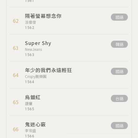
1561
隔著螢幕想念你
國語
62
派偉俊
1562
Super Shy
韓語
63
NewJeans
1563
年少的我們永遠輕狂
國語
64
Crispy脆樂團
1564
烏鍍紅
台語
65
唐儷
1565
鬼迷心竅
國語
66
李宗盛
1566