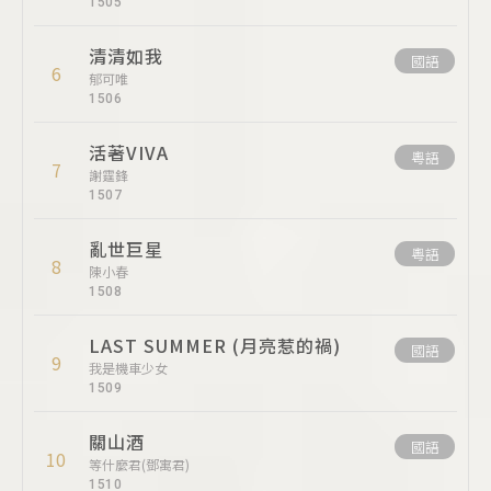
1505
清清如我
國語
6
郁可唯
1506
活著VIVA
粵語
7
謝霆鋒
1507
亂世巨星
粵語
8
陳小春
1508
LAST SUMMER (月亮惹的禍)
國語
9
我是機車少女
1509
關山酒
國語
10
等什麼君(鄧寓君)
1510