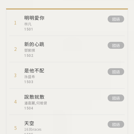
明明愛你
國語
1
林凡
1501
新的心跳
國語
2
鄧紫棋
1502
是他不配
國語
3
孫盛希
1503
說散就散
國語
4
潘嘉麗,何維健
1504
天空
國語
5
163braces