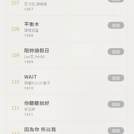
107
王力宏,譚維維
1607
平衡木
國語
108
理想混蛋
1608
陪妳過假日
國語
109
Leo王,9m88
1609
WAIT
國語
110
頑童MJ116 瘦子
1610
你聽聽就好
國語
111
李芷婷
1611
因為你 所以我
國語