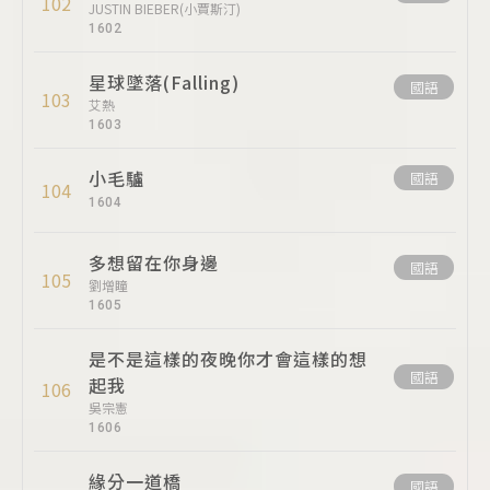
102
JUSTIN BIEBER(小賈斯汀)
1602
星球墜落(Falling)
國語
103
艾熱
1603
小毛驢
國語
104
1604
多想留在你身邊
國語
105
劉增瞳
1605
是不是這樣的夜晚你才會這樣的想
國語
起我
106
吳宗憲
1606
緣分一道橋
國語