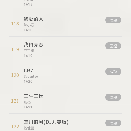
1617
我愛的人
國語
118
陳小春
1618
我們青春
國語
119
李玉璽
1619
CBZ
韓語
120
Seventeen
1620
三生三世
國語
121
張杰
1621
忘川的河(DJ九零版)
國語
122
魏佳藝